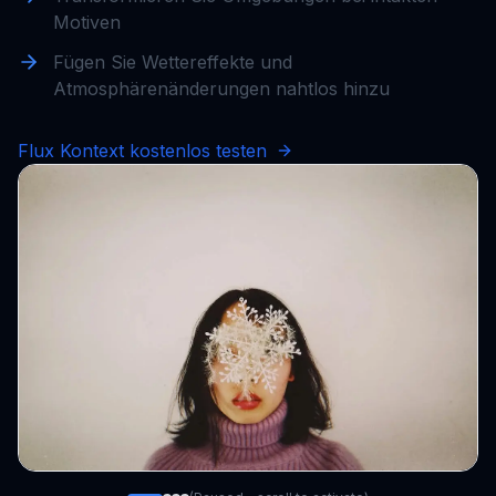
Motiven
Fügen Sie Wettereffekte und
Atmosphärenänderungen nahtlos hinzu
Flux Kontext kostenlos testen