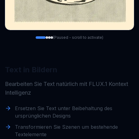
(Paused - scroll to activate)
Original
Text in Bildern
Bearbeiten Sie Text natürlich mit FLUX.1 Kontext
Intelligenz
Ersetzen Sie Text unter Beibehaltung des
ursprünglichen Designs
Transformieren Sie Szenen um bestehende
Textelemente