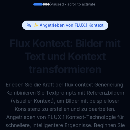
(Paused - scroll to activate)
Original
✨ Angetrieben von FLUX.1 Kontext
Flux Kontext: Bilder mit
Text und Kontext
transformieren
Erleben Sie die Kraft der flux context Generierung.
Kombinieren Sie Textprompts mit Referenzbildern
(visueller Kontext), um Bilder mit beispielloser
Konsistenz zu erstellen und zu bearbeiten.
Angetrieben von FLUX.1 Kontext-Technologie für
schnellere, intelligentere Ergebnisse. Beginnen Sie