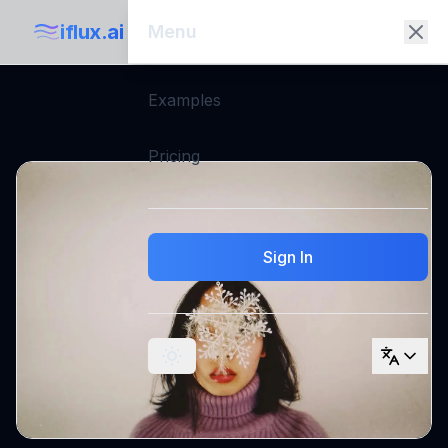
iflux.ai
Menu
Examples
Pricing
Sign In
Toggle theme