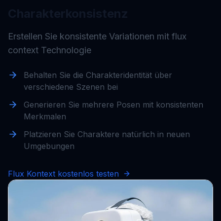
Charakterkonsistenz
Erstellen Sie konsistente Variationen mit flux
context Technologie
Behalten Sie die Charakteridentität über
verschiedene Szenen bei
Generieren Sie mehrere Posen mit konsistenten
Merkmalen
Platzieren Sie Charaktere natürlich in neuen
Umgebungen
Flux Kontext kostenlos testen